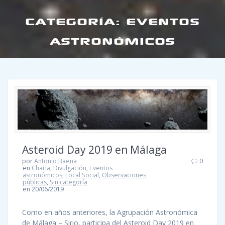
CATEGORÍA:
EVENTOS
ASTRONÓMICOS
Asteroid Day 2019 en Málaga
por
Antonio Baena
0
en
Charla
,
Divulgación
,
Eventos
astronómicos
,
Local Social
,
Observaciones
públicas
,
Sin categoría
en 20/06/2019
Como en años anteriores, la Agrupación Astronómica
de Málaga – Sirio, participa del Asteroid Day 2019 en