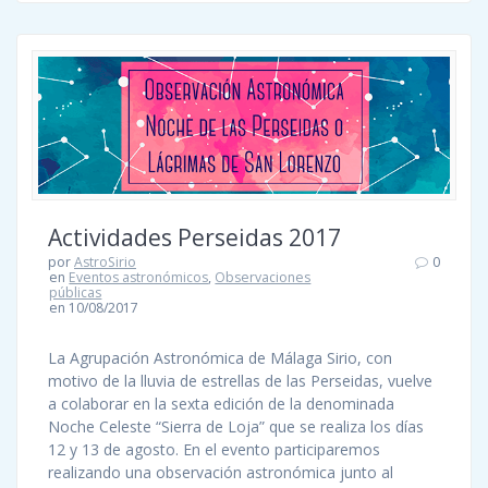
Actividades Perseidas 2017
por
AstroSirio
0
en
Eventos astronómicos
,
Observaciones
públicas
en 10/08/2017
La Agrupación Astronómica de Málaga Sirio, con
motivo de la lluvia de estrellas de las Perseidas, vuelve
a colaborar en la sexta edición de la denominada
Noche Celeste “Sierra de Loja” que se realiza los días
12 y 13 de agosto. En el evento participaremos
realizando una observación astronómica junto al