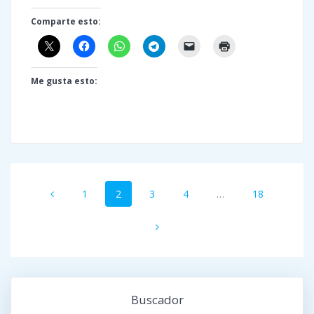
Comparte esto:
Me gusta esto:
Navegación
Página
Página
Página
Página
Página
1
2
3
4
…
18
de
entradas
Buscador