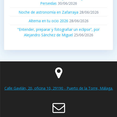
Perseidas
30/06/2026
Noche de astronomía en Zafarraya
28/06/2026
Alterna en tu ocio 2026
28/06/2026
“Entender, preparar y fotografiar un eclipse”, por
Alejandro Sánchez de Miguel
25/06/2026
Calle Gavilán, 20, oficina 10, 29190 - Puerto de la Torre, Málaga.