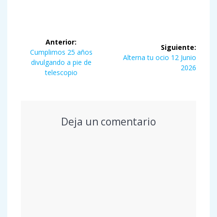
Navegación
Anterior:
Siguiente:
de
Entrada
Cumplimos 25 años
Siguiente
Alterna tu ocio 12 Junio
anterior:
divulgando a pie de
entrada:
2026
entradas
telescopio
Deja un comentario