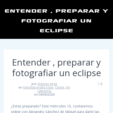
ENTENDER , PREPARAR Y
FOTOGRAFIAR UN
ECLIPSE
Entender , preparar y
fotografiar un eclipse
por
Antonio Vega
0
en
Astrofotografía Solar
,
Charla
,
Sin
categoría
en 04/06/2026
¿Estas preparado? Este miércoles 10, contaremos
online con Alejandro Sánchez de Miguel para darte las