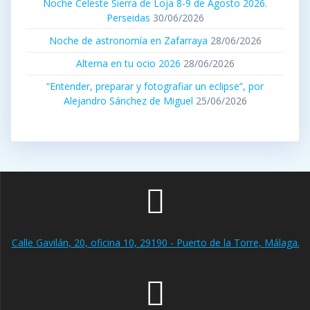
Noche Celeste Sierra de Loja 8-9 de Agosto 2026.
Perseidas
30/06/2026
Noche de astronomía en Zafarraya
28/06/2026
Alterna en tu ocio 2026
28/06/2026
“Entender, preparar y fotografiar un eclipse”, por
Alejandro Sánchez de Miguel
25/06/2026
Calle Gavilán, 20, oficina 10, 29190 - Puerto de la Torre, Málaga.