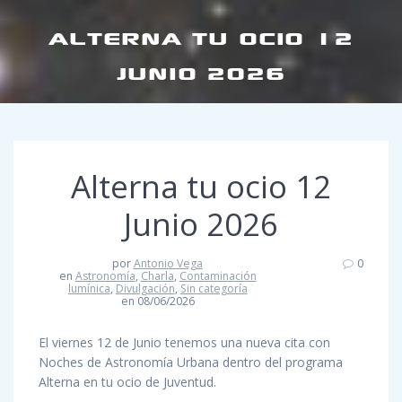
ALTERNA TU OCIO 12
JUNIO 2026
Alterna tu ocio 12
Junio 2026
por
Antonio Vega
0
en
Astronomía
,
Charla
,
Contaminación
lumínica
,
Divulgación
,
Sin categoría
en 08/06/2026
El viernes 12 de Junio tenemos una nueva cita con
Noches de Astronomía Urbana dentro del programa
Alterna en tu ocio de Juventud.