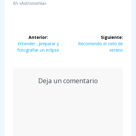
En «Astronomía»
Navegación
Anterior:
Siguiente:
de
Entrada
Siguiente
Entender , preparar y
Recorriendo el cielo de
anterior:
entrada:
fotografiar un eclipse
verano
entradas
Deja un comentario