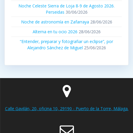
Noche Celeste Sierra de Loja 8-9 de Agosto 2026.
Perseidas
30/06/2026
Noche de astronomía en Zafarraya
28/06/2026
Alterna en tu ocio 2026
28/06/2026
“Entender, preparar y fotografiar un eclipse”, por
Alejandro Sánchez de Miguel
25/06/2026
Calle Gavilán, 20, oficina 10, 29190 - Puerto de la Torre, Málaga.