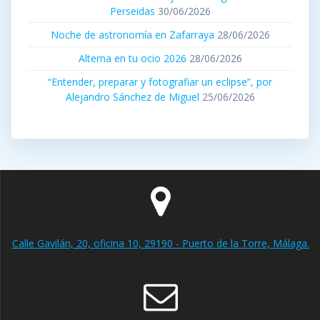
Perseidas
30/06/2026
Noche de astronomía en Zafarraya
28/06/2026
Alterna en tu ocio 2026
28/06/2026
“Entender, preparar y fotografiar un eclipse”, por
Alejandro Sánchez de Miguel
25/06/2026
Calle Gavilán, 20, oficina 10, 29190 - Puerto de la Torre, Málaga.