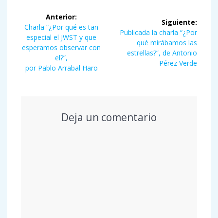
Navegación
Anterior:
Siguiente:
de
Entrada
Charla “¿Por qué es tan
Siguiente
Publicada la charla “¿Por
anterior:
especial el JWST y que
entrada:
qué mirábamos las
entradas
esperamos observar con
estrellas?”, de Antonio
el?”,
Pérez Verde
por Pablo Arrabal Haro
Deja un comentario