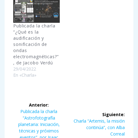
Publicada la charla
“¿Qué es la
audificación y
sonificación de
ondas
electromagnéticas?”
, de Jacobo Verdú
29/04/2022
En «Charla»
Navegación
Anterior:
de
Entrada
Publicada la charla
Siguiente:
anterior:
“Astrofotografía
Siguiente
Charla “Artemis, la misión
entradas
planetaria: Iniciación,
entrada:
continúa”, con Alba
técnicas y próximos
Correal
eventos”, por Isaac