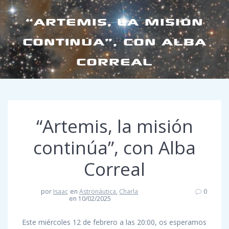
“ARTEMIS, LA MISIÓN
CONTINÚA”, CON ALBA
CORREAL
“Artemis, la misión
continúa”, con Alba
Correal
por
Isaac
en
Astronáutica
,
Charla
0
en 10/02/2025
Este miércoles 12 de febrero a las 20:00, os esperamos