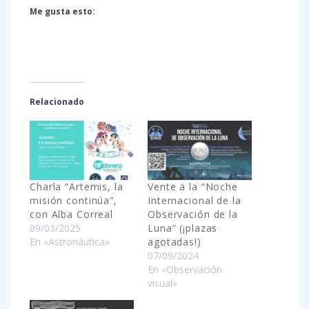
Me gusta esto:
Relacionado
Charla “Artemis, la
Vente a la “Noche
misión continúa”,
Internacional de la
con Alba Correal
Observación de la
09/03/2025
Luna” (¡plazas
En «Astronáutica»
agotadas!)
07/09/2024
En «Observación
visual»