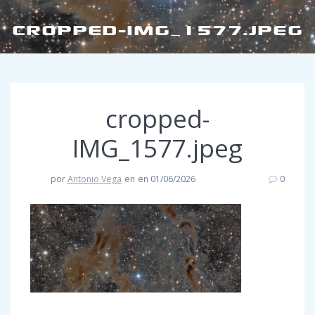
CROPPED-IMG_1577.JPEG
cropped-
IMG_1577.jpeg
por
Antonio Vega
en
en 01/06/2026
0