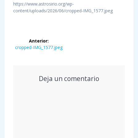
https://www.astrosirio.org/wp-
content/uploads/2026/06/cropped-IMG_1577.jpeg
Navegación
Anterior:
de
Entrada
cropped-IMG_1577.jpeg
anterior:
entradas
Deja un comentario