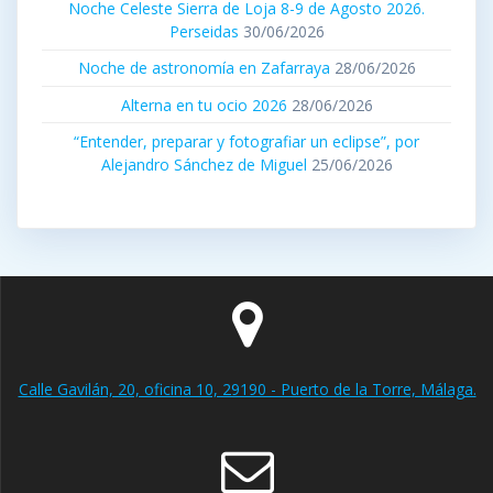
Noche Celeste Sierra de Loja 8-9 de Agosto 2026.
Perseidas
30/06/2026
Noche de astronomía en Zafarraya
28/06/2026
Alterna en tu ocio 2026
28/06/2026
“Entender, preparar y fotografiar un eclipse”, por
Alejandro Sánchez de Miguel
25/06/2026
Calle Gavilán, 20, oficina 10, 29190 - Puerto de la Torre, Málaga.