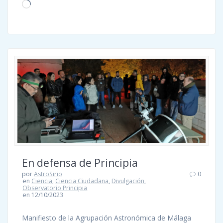
Cargando...
En defensa de Principia
por
AstroSirio
0
en
Ciencia
,
Ciencia Ciudadana
,
Divulgación
,
Observatorio Principia
en 12/10/2023
Manifiesto de la Agrupación Astronómica de Málaga