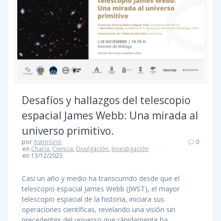
Desafíos y hallazgos del telescopio
espacial James Webb: Una mirada al
universo primitivo.
por
AstroSirio
0
en
Charla
,
Ciencia
,
Divulgación
,
Investigación
en 13/12/2023
Casi un año y medio ha transcurrido desde que el
telescopio espacial James Webb (JWST), el mayor
telescopio espacial de la historia, iniciara sus
operaciones científicas, revelando una visión sin
precedentes del universo que rápidamente ha