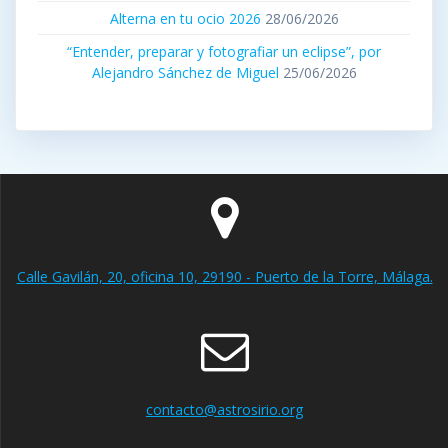
Alterna en tu ocio 2026
28/06/2026
“Entender, preparar y fotografiar un eclipse”, por
Alejandro Sánchez de Miguel
25/06/2026
Calle Gavilán, 20, oficina 10, 29190 - Puerto de la Torre, Málaga.
contacto@astrosirio.org