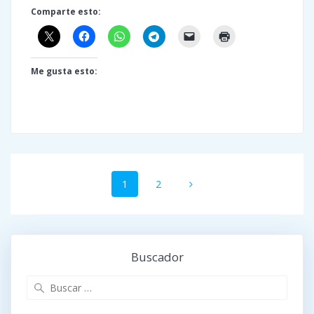
Comparte esto:
Me gusta esto:
Navegación
Página
Página
1
2
de
entradas
Buscador
Buscar: