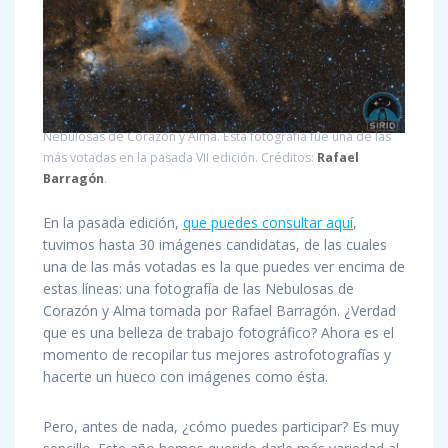
Nebulosas de Corazón y Alma. Esta fotografía fue una de las
más votadas en la pasada VII edición. Créditos:
Rafael
Barragón
.
En la pasada edición,
que puedes consultar aquí
,
tuvimos hasta 30 imágenes candidatas, de las cuales
una de las más votadas es la que puedes ver encima de
estas líneas: una fotografía de las Nebulosas de
Corazón y Alma tomada por Rafael Barragón. ¿Verdad
que es una belleza de trabajo fotográfico? Ahora es el
momento de recopilar tus mejores astrofotografías y
hacerte un hueco con imágenes como ésta.
Pero, antes de nada, ¿cómo puedes participar? Es muy