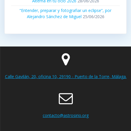
Alterna en tu ocio 2026
28/06/2026
“Entender, preparar y fotografiar un eclipse”, por
Alejandro Sánchez de Miguel
25/06/2026
Calle Gavilán, 20, oficina 10, 29190 - Puerto de la Torre, Málaga.
contacto@astrosirio.org