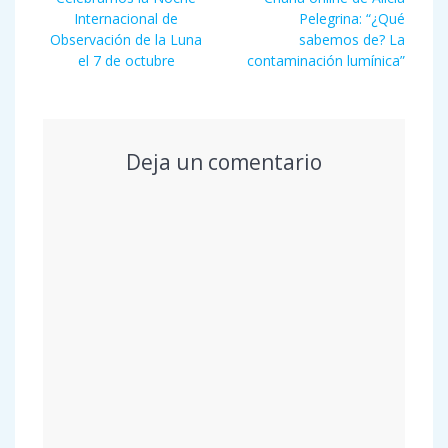
de
anterior:
entrada:
Internacional de
Pelegrina: “¿Qué
entradas
Observación de la Luna
sabemos de? La
el 7 de octubre
contaminación lumínica”
Deja un comentario