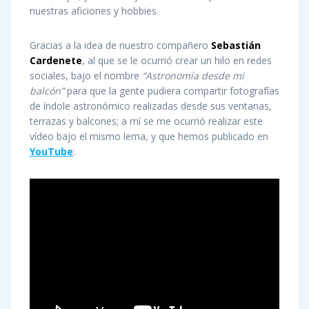
nuestras aficiones y hobbies.
Gracias a la idea de nuestro compañero
Sebastián
Cardenete
, al que se le ocurrió crear un hilo en redes
sociales, bajo el nombre
“Astronomía desde mi
balcón”
para que la gente pudiera compartir fotografías
de índole astronómico realizadas desde sus ventanas,
terrazas y balcones; a mí se me ocurrió realizar este
vídeo bajo el mismo lema, y que hemos publicado en
YouTube
: