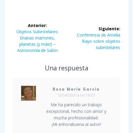
Navegación
Anterior:
Siguiente:
de
Entrada
Objetos Subestelares:
Siguiente
Conferencia de Amelia
anterior:
Enanas marrones,
entrada:
Bayo sobre objetos
entradas
planetas (y más!) –
subestelares
Astronomía de Salón
Una respuesta
Rosa María García
12/04/2020 a las 18:23
Me ha parecido un trabajo
excepcional, hecho con amor y
mucha profesionalidad.
¡Mi enhorabuena al autor!