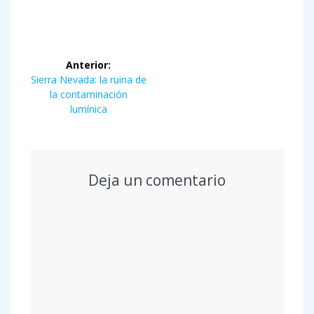
Navegación
Anterior:
de
Entrada
Sierra Nevada: la ruina de
anterior:
la contaminación
entradas
lumínica
Deja un comentario