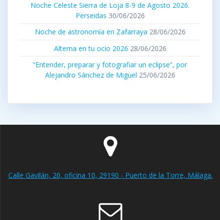
Noche Celeste Sierra de Loja 8-9 de Agosto 2026.
Perseidas
30/06/2026
Noche de astronomía en Zafarraya
28/06/2026
Alterna en tu ocio 2026
28/06/2026
“Entender, preparar y fotografiar un eclipse”, por
Alejandro Sánchez de Miguel
25/06/2026
Calle Gavilán, 20, oficina 10, 29190 - Puerto de la Torre, Málaga.