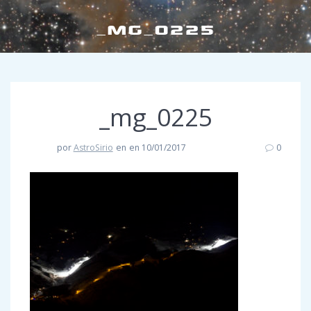
_MG_0225
_mg_0225
por
AstroSirio
en
en 10/01/2017
0