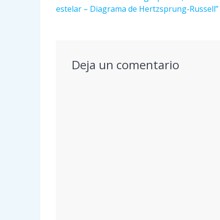
de
anterior:
estelar – Diagrama de Hertzsprung-Russell”
entradas
Deja un comentario