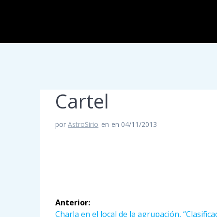
Cartel
por
AstroSirio
en
en 04/11/2013
Navegación
Anterior:
Entrada
Charla en el local de la agrupación, “Clasifica