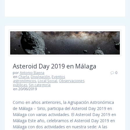
Asteroid Day 2019 en Málaga
por
Antonio Baena
0
en
Charla
,
Divulgación
,
Eventos
astronómicos
,
Local Social
,
Observaciones
públicas
,
Sin categoría
en 20/06/2019
Como en años anteriores, la Agrupación Astronómica
de Málaga – Sirio, participa del Asteroid Day 2019 en
Málaga con varias actividades. El Asteroid Day 2019 en
Málaga Este año, celebramos el Asteroid Day 2019 en
Málaga con dos actividades en nuestra sede: A las