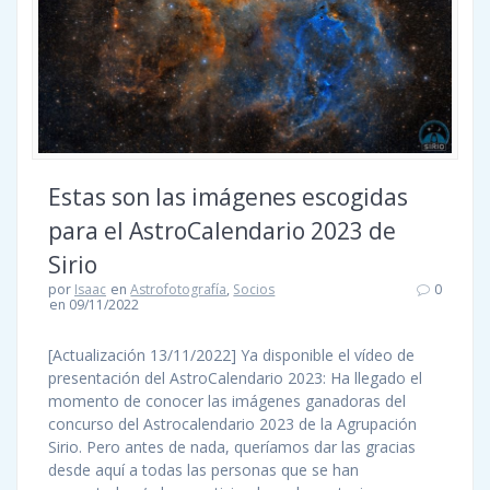
Estas son las imágenes escogidas
para el AstroCalendario 2023 de
Sirio
por
Isaac
en
Astrofotografía
,
Socios
0
en 09/11/2022
[Actualización 13/11/2022] Ya disponible el vídeo de
presentación del AstroCalendario 2023: Ha llegado el
momento de conocer las imágenes ganadoras del
concurso del Astrocalendario 2023 de la Agrupación
Sirio. Pero antes de nada, queríamos dar las gracias
desde aquí a todas las personas que se han