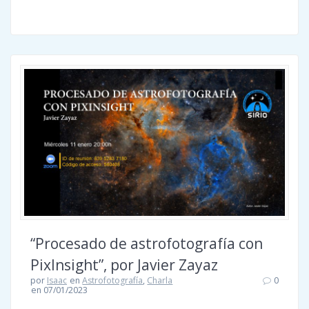
“Procesado de astrofotografía con
PixInsight”, por Javier Zayaz
por
Isaac
en
Astrofotografía
,
Charla
0
en 07/01/2023