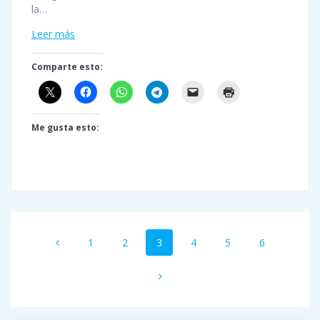
la…
Leer más
Comparte esto:
Me gusta esto:
Navegación
Página
Página
Página
Página
Página
Página
1
2
3
4
5
6
de
entradas