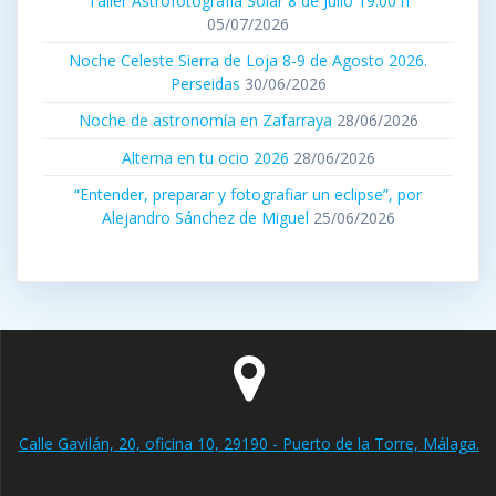
Taller Astrofotografía Solar 8 de Julio 19:00 h
05/07/2026
Noche Celeste Sierra de Loja 8-9 de Agosto 2026.
Perseidas
30/06/2026
Noche de astronomía en Zafarraya
28/06/2026
Alterna en tu ocio 2026
28/06/2026
“Entender, preparar y fotografiar un eclipse”, por
Alejandro Sánchez de Miguel
25/06/2026
Calle Gavilán, 20, oficina 10, 29190 - Puerto de la Torre, Málaga.