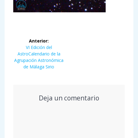
Navegación
Anterior:
de
Entrada
VI Edición del
anterior:
AstroCalendario de la
entradas
Agrupación Astronómica
de Málaga Sirio
Deja un comentario