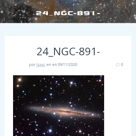
24_NGC-891-
24_NGC-891-
por
Isaac
en
en 09/11/2020
0