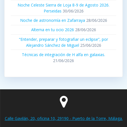
Noche Celeste Sierra de Loja 8-9 de Agosto 2026.
Perseidas
30/06/2026
Noche de astronomía en Zafarraya
28/06/2026
Alterna en tu ocio 2026
28/06/2026
“Entender, preparar y fotografiar un eclipse”, por
Alejandro Sánchez de Miguel
25/06/2026
Técnicas de integración de H alfa en galaxias.
21/06/2026
Calle Gavilán, 20, oficina 10, 29190 - Puerto de la Torre, Málaga.