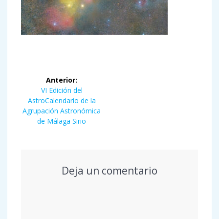
Navegación
Anterior:
de
Entrada
VI Edición del
anterior:
AstroCalendario de la
entradas
Agrupación Astronómica
de Málaga Sirio
Deja un comentario