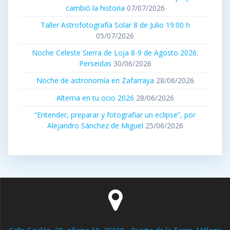
cambió la historia
07/07/2026
Taller Astrofotografía Solar 8 de Julio 19:00 h
05/07/2026
Noche Celeste Sierra de Loja 8-9 de Agosto 2026.
Perseidas
30/06/2026
Noche de astronomía en Zafarraya
28/06/2026
Alterna en tu ocio 2026
28/06/2026
“Entender, preparar y fotografiar un eclipse”, por
Alejandro Sánchez de Miguel
25/06/2026