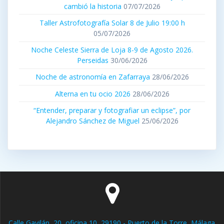
cambió la historia
07/07/2026
Taller Astrofotografía Solar 8 de Julio 19:00 h
05/07/2026
Noche Celeste Sierra de Loja 8-9 de Agosto 2026.
Perseidas
30/06/2026
Noche de astronomía en Zafarraya
28/06/2026
Alterna en tu ocio 2026
28/06/2026
“Entender, preparar y fotografiar un eclipse”, por
Alejandro Sánchez de Miguel
25/06/2026
Calle Gavilán, 20, oficina 10, 29190 - Puerto de la Torre, Málaga.