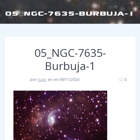
05_NGC-7635-BURBUJA-1
05_NGC-7635-
Burbuja-1
por
Isaac
en
en 09/11/2020
0