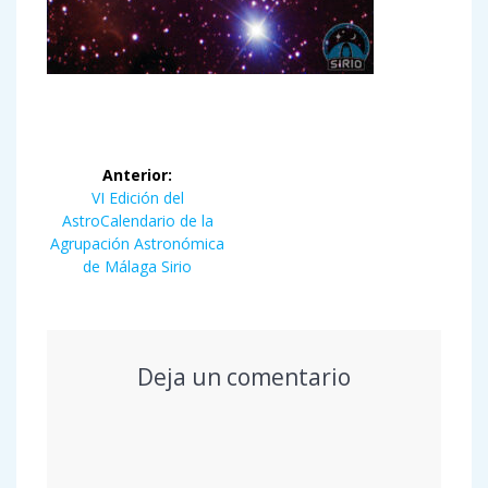
Navegación
Anterior:
de
Entrada
VI Edición del
anterior:
AstroCalendario de la
entradas
Agrupación Astronómica
de Málaga Sirio
Deja un comentario