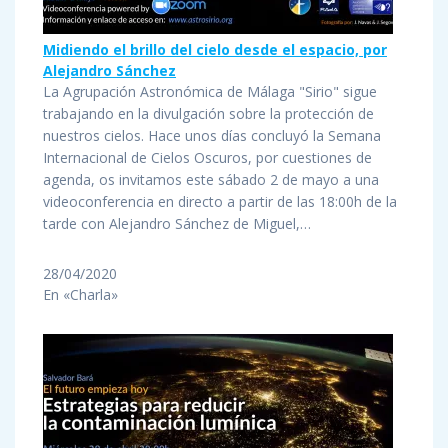
Midiendo el brillo del cielo desde el espacio, por
Alejandro Sánchez
La Agrupación Astronómica de Málaga "Sirio" sigue
trabajando en la divulgación sobre la protección de
nuestros cielos. Hace unos días concluyó la Semana
Internacional de Cielos Oscuros, por cuestiones de
agenda, os invitamos este sábado 2 de mayo a una
videoconferencia en directo a partir de las 18:00h de la
tarde con Alejandro Sánchez de Miguel,…
28/04/2020
En «Charla»