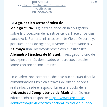
por
AstroSirio
0
en
Charla
,
Contaminación lumínica
,
Investigación
en 09/05/2020
La
Agrupación Astronómica de
Málaga “Sirio”
sigue trabajando en la divulgación
sobre la protección de nuestros cielos. Hace unos días
concluyó la Semana Internacional de Cielos Oscuros y,
por cuestiones de agenda, tuvimos que trasladar al
2
de mayo
una videoconferencia con el astrofísico
Alejandro Sánchez de Miguel
, investigador y uno de
los expertos más destacados en estudios actuales
sobre contaminación lumínica.
En el vídeo, nos comenta cómo se puede cuantificar la
contaminación lumínica a través de observaciones
realizadas desde el espacio. En este artículo de la
Universidad Complutense de Madrid
tenéis más
información al respecto:
https://www.ucm.es/se-
demuestra-que-la-contaminacion-luminica-se-puede-