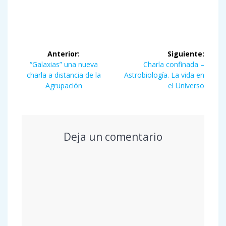
Navegación
Anterior:
Siguiente:
de
Entrada
Siguiente
“Galaxias” una nueva
Charla confinada –
anterior:
entrada:
charla a distancia de la
Astrobiología. La vida en
entradas
Agrupación
el Universo
Deja un comentario