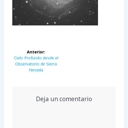
Navegación
Anterior:
de
Entrada
Cielo Profundo desde el
anterior:
Observatorio de Sierra
entradas
Nevada
Deja un comentario