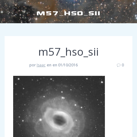
M57_HSO_SII
m57_hso_sii
por
Isaac
en
en 01/10/2016
0