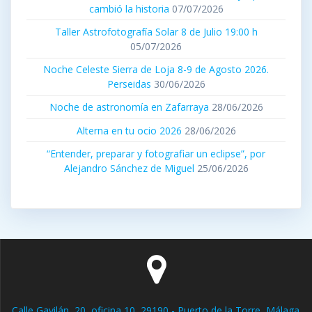
cambió la historia
07/07/2026
Taller Astrofotografía Solar 8 de Julio 19:00 h
05/07/2026
Noche Celeste Sierra de Loja 8-9 de Agosto 2026.
Perseidas
30/06/2026
Noche de astronomía en Zafarraya
28/06/2026
Alterna en tu ocio 2026
28/06/2026
“Entender, preparar y fotografiar un eclipse”, por
Alejandro Sánchez de Miguel
25/06/2026
Calle Gavilán, 20, oficina 10, 29190 - Puerto de la Torre, Málaga.