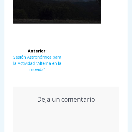
Navegación
Anterior:
de
Entrada
Sesión Astronómica para
anterior:
la Actividad “Alterna en la
entradas
movida”
Deja un comentario