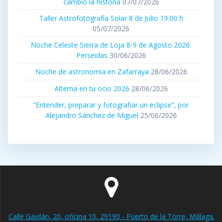
cambió la historia
07/07/2026
Taller Astrofotografía Solar 8 de Julio 19:00 h
05/07/2026
Noche Celeste Sierra de Loja 8-9 de Agosto 2026.
Perseidas
30/06/2026
Noche de astronomía en Zafarraya
28/06/2026
Alterna en tu ocio 2026
28/06/2026
“Entender, preparar y fotografiar un eclipse”, por
Alejandro Sánchez de Miguel
25/06/2026
Calle Gavilán, 20, oficina 10, 29190 - Puerto de la Torre, Málaga.