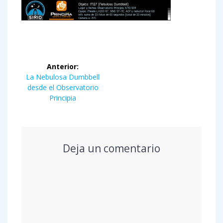
Navegación
Anterior:
de
Entrada
La Nebulosa Dumbbell
anterior:
desde el Observatorio
entradas
Principia
Deja un comentario