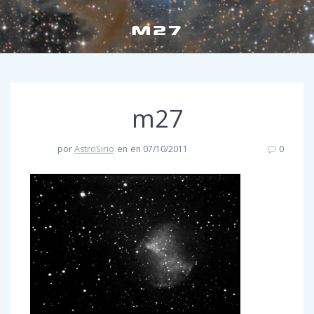
M27
m27
por
AstroSirio
en
en 07/10/2011
0