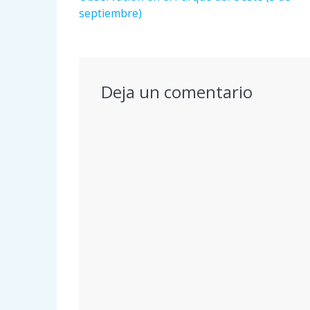
de
anterior:
septiembre)
entradas
Deja un comentario