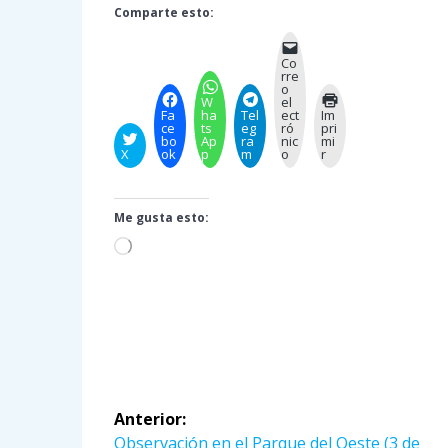
Comparte esto:
Co
rre
o
W
el
Fa
ha
Tel
ect
Im
ce
ts
eg
ró
pri
bo
Ap
ra
nic
mi
X
ok
p
m
o
r
Me gusta esto:
Cargando...
Navegación
Anterior:
Entrada
Observación en el Parque del Oeste (3 de