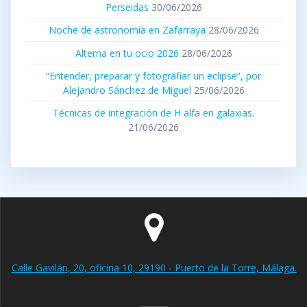
Perseidas
30/06/2026
Noche de astronomía en Zafarraya
28/06/2026
Alterna en tu ocio 2026
28/06/2026
“Entender, preparar y fotografiar un eclipse”, por
Alejandro Sánchez de Miguel
25/06/2026
Técnicas de integración de H alfa en galaxias.
21/06/2026
Calle Gavilán, 20, oficina 10, 29190 - Puerto de la Torre, Málaga.