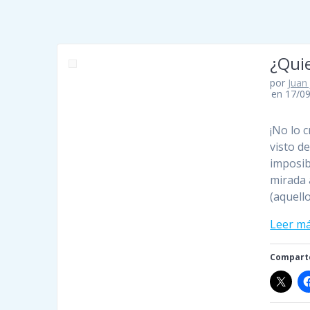
¿Quie
por
Juan
en 17/0
¡No lo 
visto d
imposib
mirada 
(aquell
Leer m
Comparte