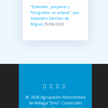
“Entender, preparar y
fotografiar un eclipse”, por
Alejandro Sánchez de
Miguel
25/06/2026
© 2026 Agrupación Astronómica
de Málaga "Sirio". Construido