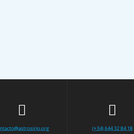
ntacto@astrosirio.org
(+34) 644 32 84 18