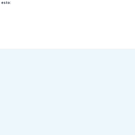
 esto:
do...