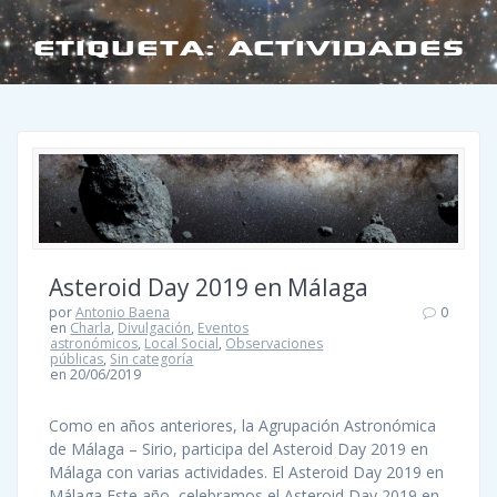
ETIQUETA:
ACTIVIDADES
Asteroid Day 2019 en Málaga
por
Antonio Baena
0
en
Charla
,
Divulgación
,
Eventos
astronómicos
,
Local Social
,
Observaciones
públicas
,
Sin categoría
en 20/06/2019
Como en años anteriores, la Agrupación Astronómica
de Málaga – Sirio, participa del Asteroid Day 2019 en
Málaga con varias actividades. El Asteroid Day 2019 en
Málaga Este año, celebramos el Asteroid Day 2019 en