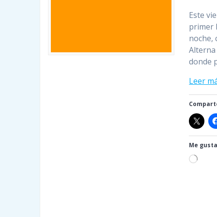
Este vi
primer 
noche, 
Alterna
donde p
Leer m
Comparte
Me gusta
Cargan