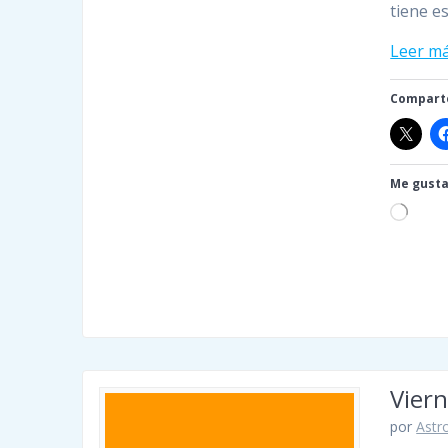
tiene e
Leer m
Comparte
Me gusta
Cargan
Viern
por
Astro