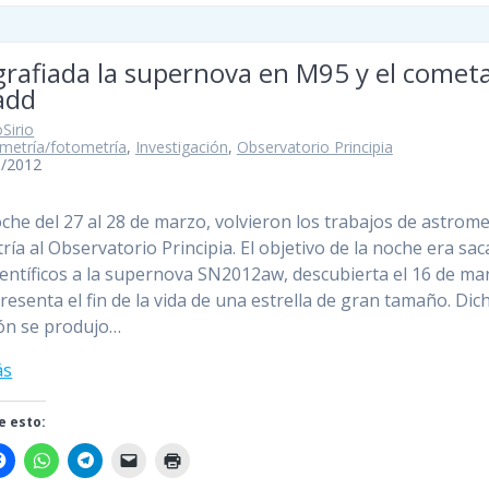
grafiada la supernova en M95 y el comet
add
Sirio
metría/fotometría
,
Investigación
,
Observatorio Principia
3/2012
oche del 27 al 28 de marzo, volvieron los trabajos de astrome
ría al Observatorio Principia. El objetivo de la noche era sac
ientíficos a la supernova SN2012aw, descubierta el 16 de mar
resenta el fin de la vida de una estrella de gran tamaño. Dic
ón se produjo…
ás
 esto: