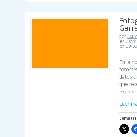
Foto
Garr
por
Astro
en
Astro
en 30/0
En la n
fotomet
datos c
que rep
explosi
Leer m
Comparte