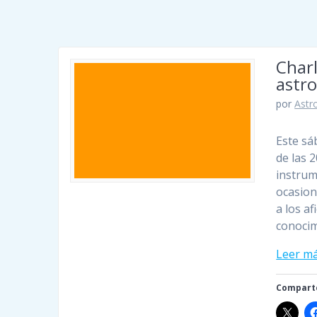
Charl
astr
por
Astro
Este sá
de las 
instrum
ocasion
a los a
conoci
Leer m
Comparte