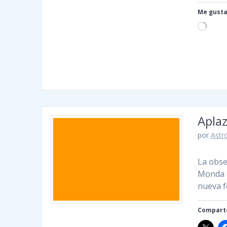
Me gusta
Cargan
Apla
por
Astro
La obse
Monda h
nueva f
Comparte