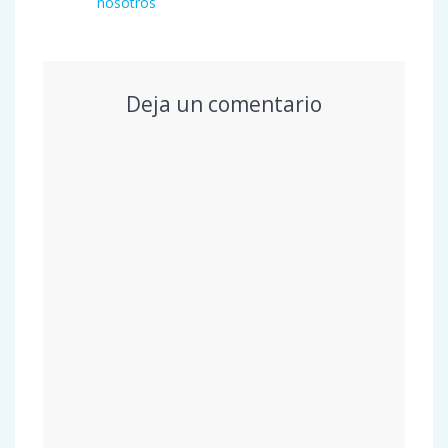
de
Entrada
nosotros
anterior:
entradas
Deja un comentario