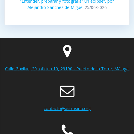
“Entender, preparar y fotografiar un eclipse”, por
Alejandro Sánchez de Miguel
25/06/2026
Calle Gavilán, 20, oficina 10, 29190 - Puerto de la Torre, Málaga.
contacto@astrosirio.org