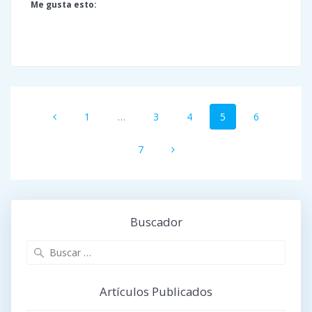
Me gusta esto:
Navegación
Página
Página
Página
Página
Página
1
…
3
4
5
6
de
entradas
Página
7
Buscador
Buscar:
Artículos Publicados