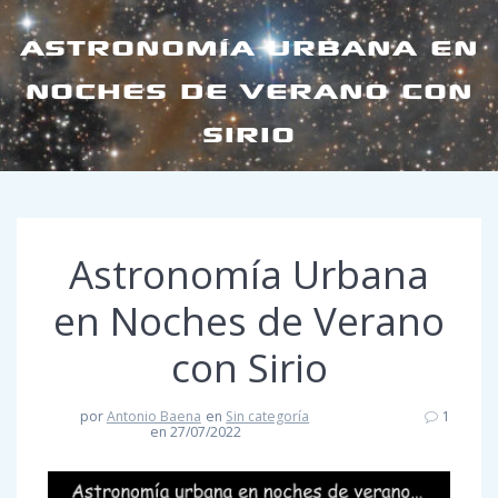
ASTRONOMÍA URBANA EN
NOCHES DE VERANO CON
SIRIO
Astronomía Urbana
en Noches de Verano
con Sirio
por
Antonio Baena
en
Sin categoría
1
en 27/07/2022