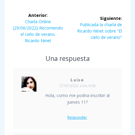
Navegación
Anterior:
Siguiente:
de
Entrada
Charla Online
Siguiente
Publicada la charla de
anterior:
(29/06/2022) Recorriendo
entrada:
Ricardo Ninet sobre “El
entradas
el cielo de verano.
cielo de verano”
Ricardo Ninet
Una respuesta
Luisa
27/07/2022 a las 9:06
Hola, como me podria inscribir al
jueves 11?
Responder