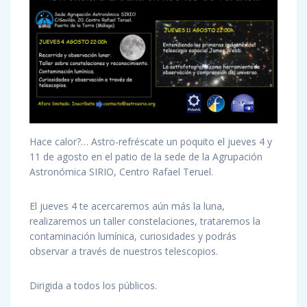
Hace calor?… Astro-refréscate un poquito el jueves 4 y
11 de agosto en el patio de la sede de la Agrupación
Astronómica SIRIO, Centro Rafael Teruel.
El jueves 4 te acercaremos aún más la luna,
realizaremos un taller constelaciones, trataremos la
contaminación lumínica, curiosidades y podrás
observar a través de nuestros telescopios.
Dirigida a todos los públicos.