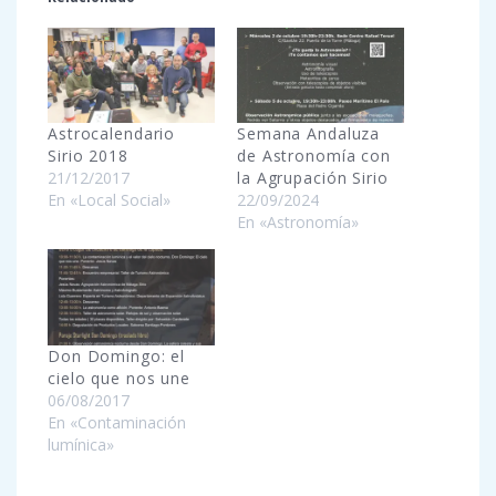
Astrocalendario
Semana Andaluza
Sirio 2018
de Astronomía con
21/12/2017
la Agrupación Sirio
En «Local Social»
22/09/2024
En «Astronomía»
Don Domingo: el
cielo que nos une
06/08/2017
En «Contaminación
lumínica»