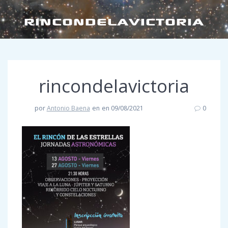
RINCONDELAVICTORIA
rincondelavictoria
por
Antonio Baena
en
en 09/08/2021
0