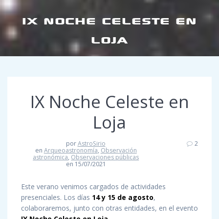
IX NOCHE CELESTE EN
LOJA
IX Noche Celeste en
Loja
por
AstroSirio
2
en
Arqueoastronomía
,
Observación
astronómica
,
Observaciones públicas
en 15/07/2021
Este verano venimos cargados de actividades
presenciales. Los días
14 y 15 de agosto
,
colaboraremos, junto con otras entidades, en el evento
IX Noche Celeste en Loja
.