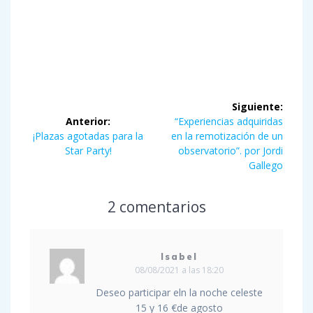
Navegación
Siguiente:
de
Siguiente
Anterior:
“Experiencias adquiridas
Entrada
entrada:
¡Plazas agotadas para la
en la remotización de un
entradas
anterior:
Star Party!
observatorio”. por Jordi
Gallego
2 comentarios
Isabel
08/08/2021 a las 18:20
Deseo participar eln la noche celeste
15 y 16 €de agosto