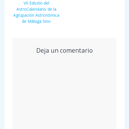
de
Entrada
VII Edición del
anterior:
AstroCalendario de la
entradas
Agrupación Astronómica
de Málaga Sirio
Deja un comentario