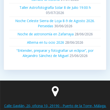
Taller Astrofotografía Solar 8 de Julio 19:00 h
05/07/2026
Noche Celeste Sierra de Loja 8-9 de Agosto 2026.
Perseidas
30/06/2026
Noche de astronomía en Zafarraya
28/06/2026
Alterna en tu ocio 2026
28/06/2026
“Entender, preparar y fotografiar un eclipse”, por
Alejandro Sánchez de Miguel
25/06/2026
Calle Gavilán, 20, oficina 10, 29190 - Puerto de la Torre, Málaga.