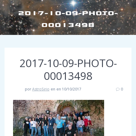
2017-10-09-PHOTO-
00013498
2017-10-09-PHOTO-
00013498
por
AstroSirio
en
en 10/10/2017
0