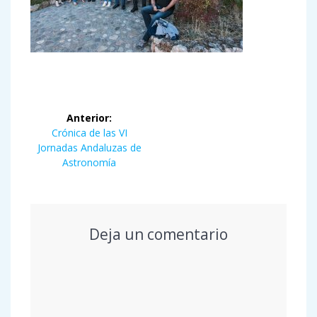
Navegación
Anterior:
de
Entrada
Crónica de las VI
anterior:
Jornadas Andaluzas de
entradas
Astronomía
Deja un comentario