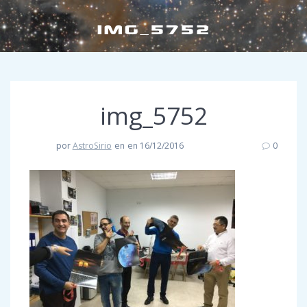
IMG_5752
img_5752
por
AstroSirio
en
en 16/12/2016
0