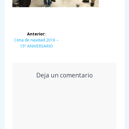
Navegación
Anterior:
de
Entrada
Cena de navidad 2016 –
anterior:
15º ANIVERSARIO
entradas
Deja un comentario