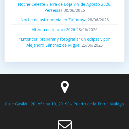
Noche Celeste Sierra de Loja 8-9 de Agosto 2026.
Perseidas
30/06/2026
Noche de astronomía en Zafarraya
28/06/2026
Alterna en tu ocio 2026
28/06/2026
“Entender, preparar y fotografiar un eclipse”, por
Alejandro Sánchez de Miguel
25/06/2026
Calle Gavilán, 20, oficina 10, 29190 - Puerto de la Torre, Málaga.