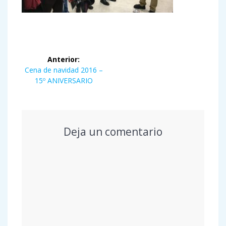
Navegación
Anterior:
de
Entrada
Cena de navidad 2016 –
anterior:
15º ANIVERSARIO
entradas
Deja un comentario