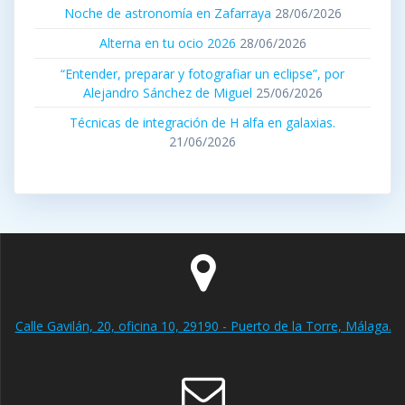
Noche de astronomía en Zafarraya
28/06/2026
Alterna en tu ocio 2026
28/06/2026
“Entender, preparar y fotografiar un eclipse”, por
Alejandro Sánchez de Miguel
25/06/2026
Técnicas de integración de H alfa en galaxias.
21/06/2026
Calle Gavilán, 20, oficina 10, 29190 - Puerto de la Torre, Málaga.