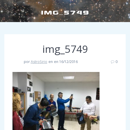
IMG_5749
img_5749
por
AstroSirio
en
en 16/12/2016
0