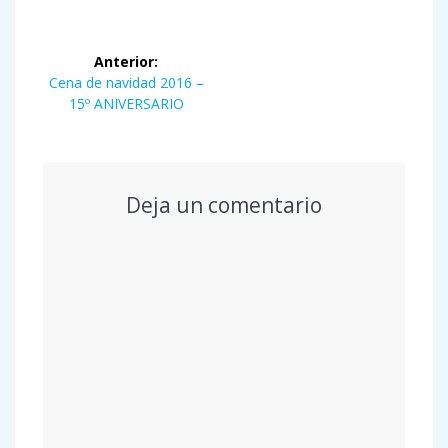
Navegación
Anterior:
de
Entrada
Cena de navidad 2016 –
anterior:
15º ANIVERSARIO
entradas
Deja un comentario