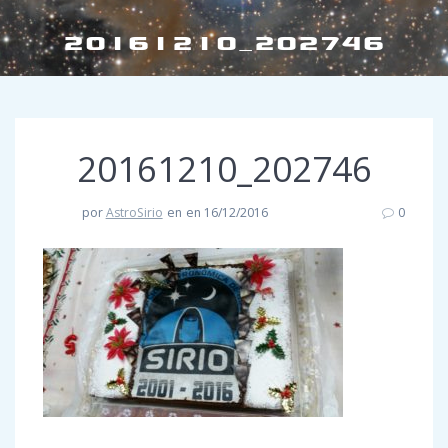
20161210_202746
20161210_202746
por
AstroSirio
en
en 16/12/2016
0