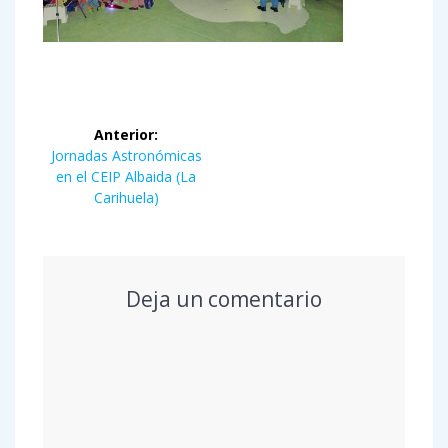
Navegación
Anterior:
de
Entrada
Jornadas Astronómicas
anterior:
en el CEIP Albaida (La
entradas
Carihuela)
Deja un comentario