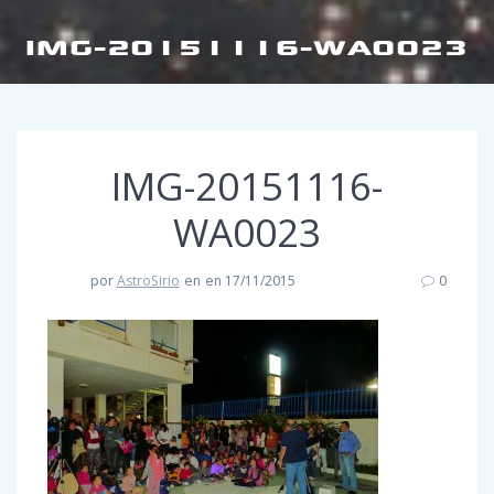
IMG-20151116-WA0023
IMG-20151116-
WA0023
por
AstroSirio
en
en 17/11/2015
0