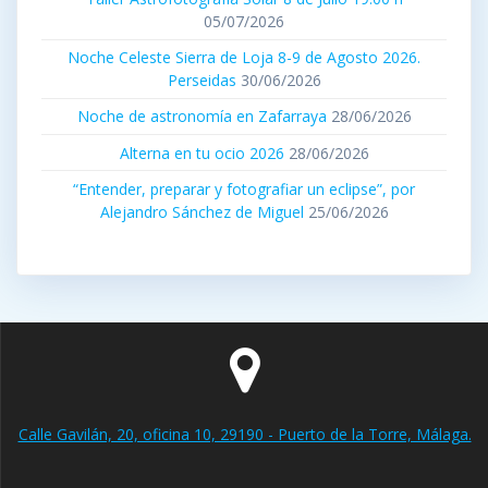
05/07/2026
Noche Celeste Sierra de Loja 8-9 de Agosto 2026.
Perseidas
30/06/2026
Noche de astronomía en Zafarraya
28/06/2026
Alterna en tu ocio 2026
28/06/2026
“Entender, preparar y fotografiar un eclipse”, por
Alejandro Sánchez de Miguel
25/06/2026
Calle Gavilán, 20, oficina 10, 29190 - Puerto de la Torre, Málaga.