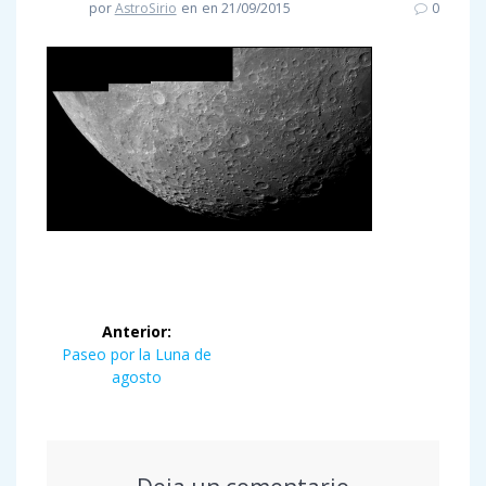
por
AstroSirio
en
en 21/09/2015
0
Navegación
Anterior:
de
Entrada
Paseo por la Luna de
anterior:
agosto
entradas