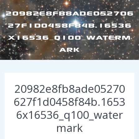
20982E8FB8ADE052706
27F1D0458F84B.16536
X16536_Q100_WATERM
ARK
20982e8fb8ade05270
627f1d0458f84b.1653
6x16536_q100_water
mark