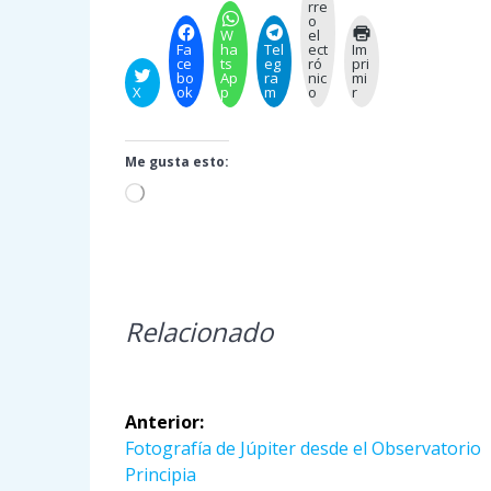
rre
o
W
el
Fa
ha
Tel
ect
Im
ce
ts
eg
ró
pri
bo
Ap
ra
nic
mi
X
ok
p
m
o
r
Me gusta esto:
Cargando...
Relacionado
Navegación
Anterior:
de
Entrada
Fotografía de Júpiter desde el Observatorio
anterior:
Principia