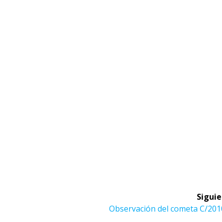
Siguie
Siguiente
Observación del cometa C/201
entrada: